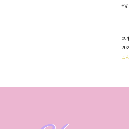
#
ス
20
こ