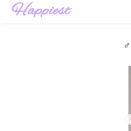
Happiest
‍