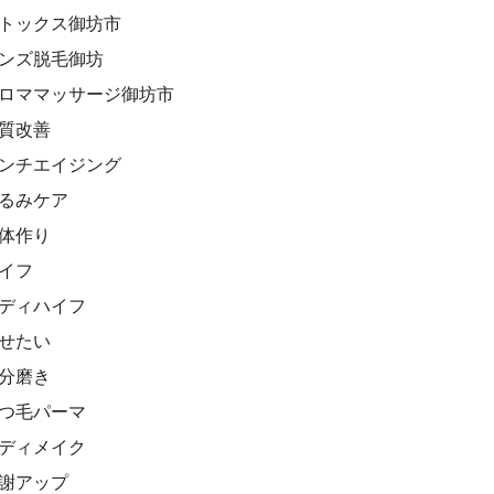
デトックス御坊市
メンズ脱毛御坊
アロママッサージ御坊市
肌質改善
アンチエイジング
たるみケア
身体作り
ハイフ
ボディハイフ
痩せたい
自分磨き
まつ毛パーマ
ボディメイク
代謝アップ