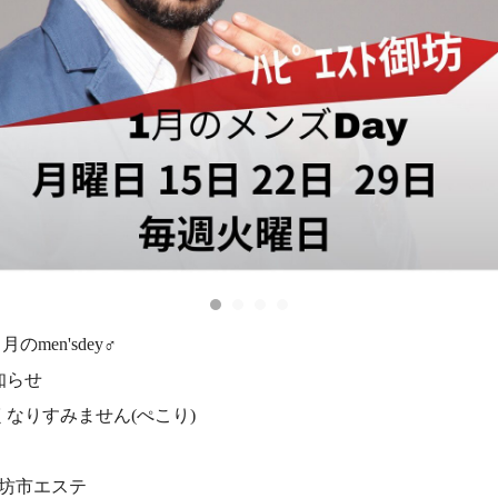
１月のmen'sdey‍♂️
知らせ
くなりすみません(ぺこり)
御坊市エステ