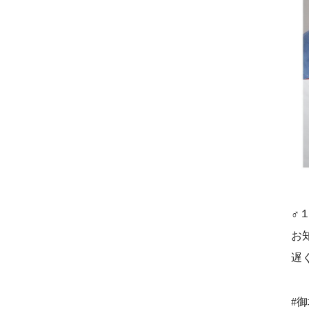
‍♂️
お
遅
#