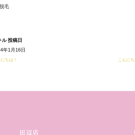
光脱毛
キル
投稿日
24年1月16日
んにちは！
こんにち
田辺店