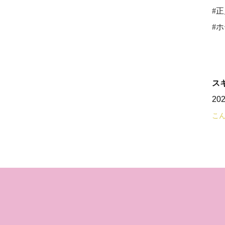
#
#
ス
20
こん