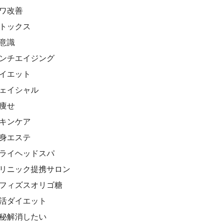
シワ改善
デトックス
美意識
アンチエイジング
ダイエット
フェイシャル
顔痩せ
スキンケア
痩身エステ
ドライヘッドスパ
クリニック提携サロン
ビフィズスオリゴ糖
腸活ダイエット
便秘解消したい