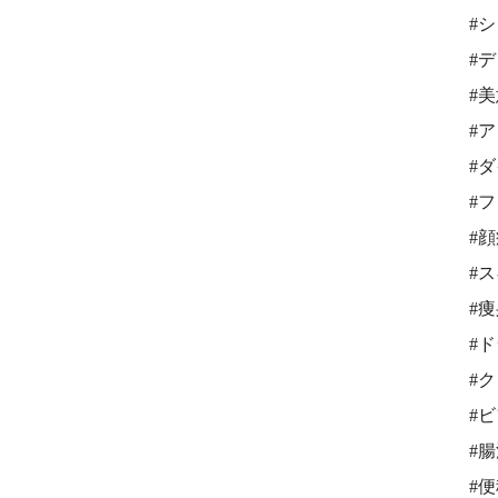
#
#
#
#
#
#
#
#
#
#
#
#
#
#