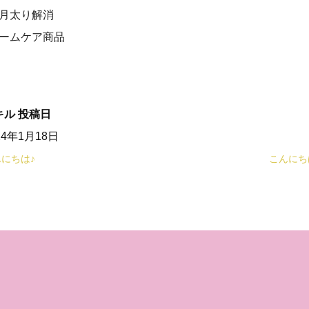
正月太り解消
ホームケア商品
キル
投稿日
24年1月18日
にちは♪
こんにち