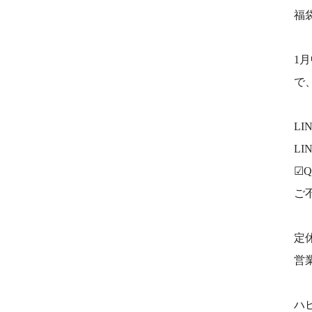
福
1
で
L
L
☑
ご
定
営業
ハピ