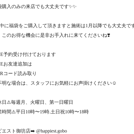
袋購入のみの来店でも大丈夫です✨✨
月中に福袋をご購入して頂きますと施術は1月以降でも大丈夫で
、このお得な機会に是非お手入れに来てくださいね❣️
INE予約受け付けております
INEお友達追加は
︎QRコード読み取り
不明な場合は、スタッフにお気軽にお声掛けください☺️
休日⚠️毎週月、火曜日、第一日曜日
時間⚠️平日10時〜19時.土日祝10時〜18時
エスト御坊店➡️ @happiest.gobo