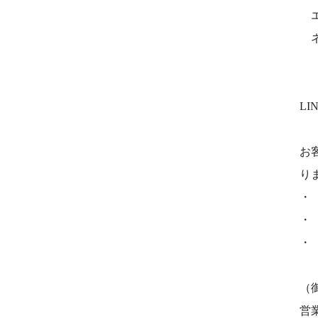
エ
ネ
L
お
り
・
・
・
（
営