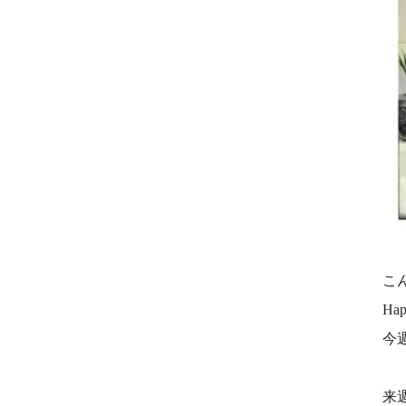
こ
Ha
今
来