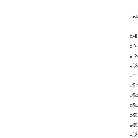
Ins
#
#
#
#
#
#
#
#
#
#
#