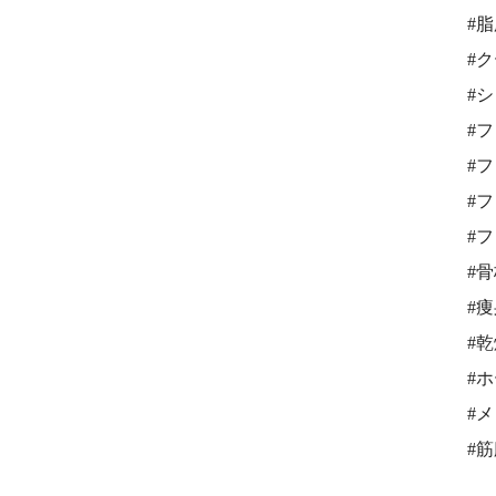
#
#
#
#
#
#
#
#
#
#
#
#
#