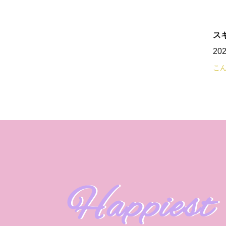
ス
20
こん
Happiest