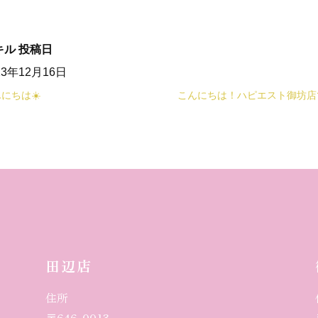
キル
投稿日
23年12月16日
にちは☀️
こんにちは！ハピエスト御坊店
田辺店
住所
〒646-0013