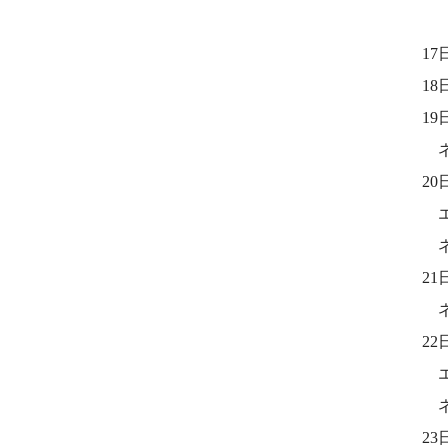
17
18
1
ネ
20
エ
ネ
21
ネ
22
エ
ネ
23