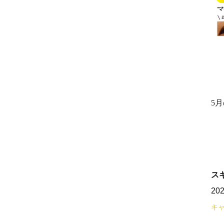
5
ス
20
キ