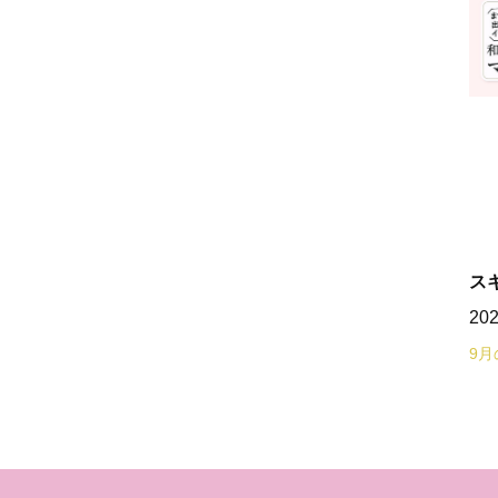
ス
20
9